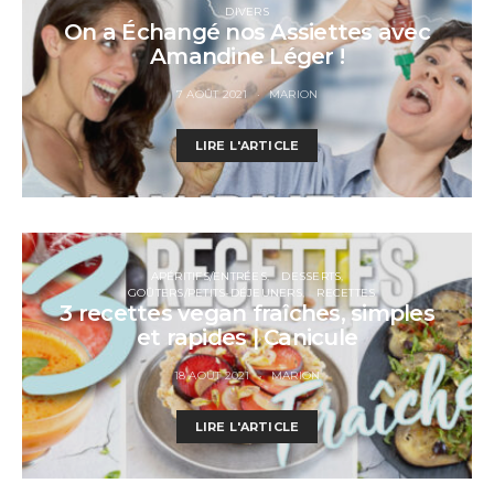
DIVERS
On a Échangé nos Assiettes avec
Amandine Léger !
7 AOÛT 2021
MARION
LIRE L'ARTICLE
APÉRITIFS/ENTRÉES
DESSERTS
GOÛTERS/PETITS-DÉJEUNERS
RECETTES
3 recettes vegan fraîches, simples
et rapides | Canicule
18 AOÛT 2021
MARION
LIRE L'ARTICLE