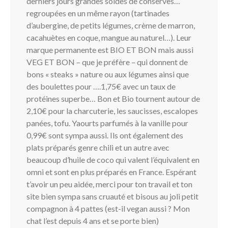
derniers jours grandes soldes de conserves…
regroupées en un même rayon (tartinades
d’aubergine, de petits légumes, crème de marron,
cacahuètes en coque, mangue au naturel…). Leur
marque permanente est BIO ET BON mais aussi
VEG ET BON – que je préfère – qui donnent de
bons « steaks » nature ou aux légumes ainsi que
des boulettes pour ….1,75€ avec un taux de
protéines superbe… Bon et Bio tournent autour de
2,10€ pour la charcuterie, les saucisses, escalopes
panées, tofu. Yaourts parfumés à la vanille pour
0,99€ sont sympa aussi. Ils ont également des
plats préparés genre chili et un autre avec
beaucoup d’huile de coco qui valent l’équivalent en
omni et sont en plus préparés en France. Espérant
t’avoir un peu aidée, merci pour ton travail et ton
site bien sympa sans cruauté et bisous au joli petit
compagnon à 4 pattes (est-il vegan aussi ? Mon
chat l’est depuis 4 ans et se porte bien)