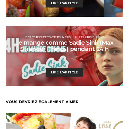
LIRE L'ARTICLE
GOÛTERS/PETITS-DÉJEUNERS
PLATS PRINCIPAUX
Je mange comme Sadie Sink (Max
Stranger Things) pendant 24 h
2 AOÛT 2022
MARION
LIRE L'ARTICLE
VOUS DEVRIEZ ÉGALEMENT AIMER