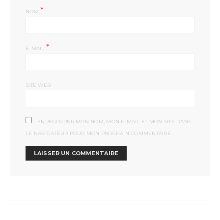
*
NOM
*
E-MAIL
SITE WEB
ENREGISTRER MON NOM, MON E-MAIL ET MON SITE DANS
LE NAVIGATEUR POUR MON PROCHAIN COMMENTAIRE.