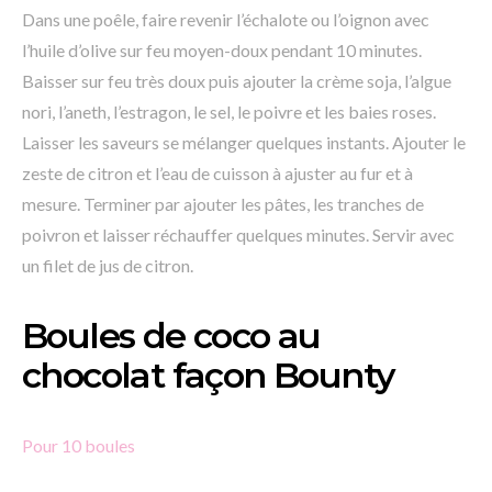
Dans une poêle, faire revenir l’échalote ou l’oignon avec
l’huile d’olive sur feu moyen-doux pendant 10 minutes.
Baisser sur feu très doux puis ajouter la crème soja, l’algue
nori, l’aneth, l’estragon, le sel, le poivre et les baies roses.
Laisser les saveurs se mélanger quelques instants. Ajouter le
zeste de citron et l’eau de cuisson à ajuster au fur et à
mesure. Terminer par ajouter les pâtes, les tranches de
poivron et laisser réchauffer quelques minutes. Servir avec
un filet de jus de citron.
Boules de coco au
chocolat façon Bounty
Pour 10 boules