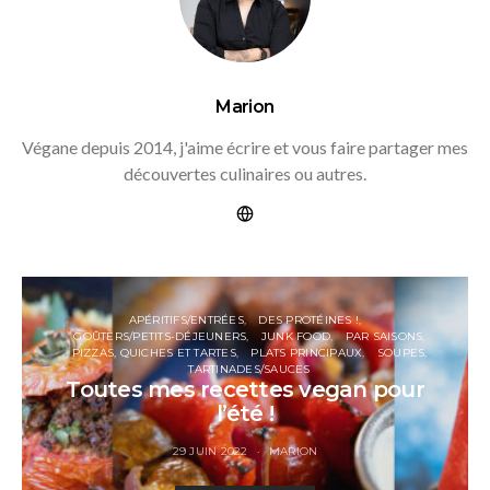
Marion
Végane depuis 2014, j'aime écrire et vous faire partager mes
découvertes culinaires ou autres.
APÉRITIFS/ENTRÉES
DES PROTÉINES !
GOÛTERS/PETITS-DÉJEUNERS
JUNK FOOD
PAR SAISONS
PIZZAS, QUICHES ET TARTES
PLATS PRINCIPAUX
SOUPES
TARTINADES/SAUCES
Toutes mes recettes vegan pour
l’été !
29 JUIN 2022
MARION