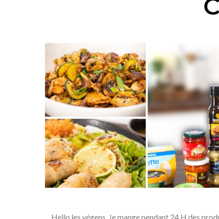
C
Hello les végens, Je mange pendant 24 H des produi