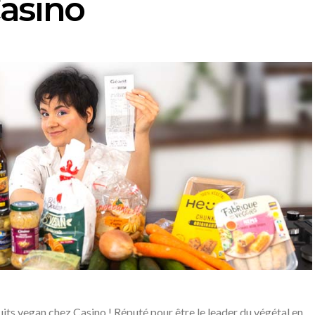
asino
ts vegan chez Casino ! Réputé pour être le leader du végétal en