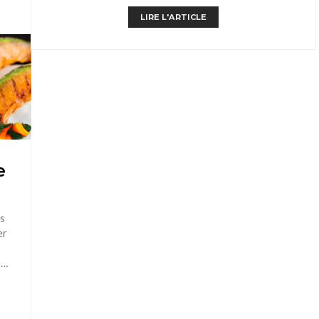
LIRE L'ARTICLE
e
is
er
e…