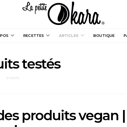
OPOS
RECETTES
ARTICLES
BOUTIQUE
P
its testés
13 POSTS
es produits vegan |