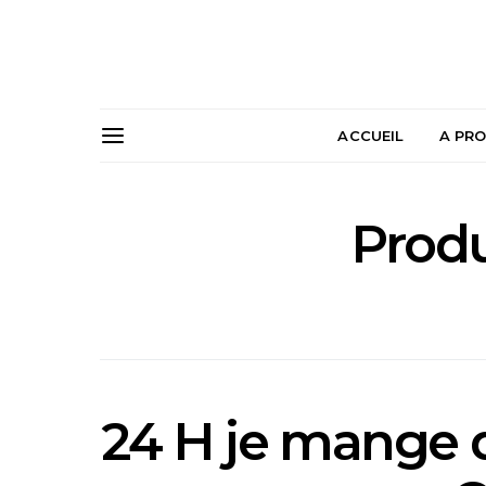
ACCUEIL
A PR
Produ
24 H je mange d