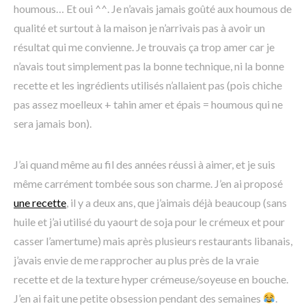
houmous… Et oui ^^. Je n’avais jamais goûté aux houmous de
qualité et surtout à la maison je n’arrivais pas à avoir un
résultat qui me convienne. Je trouvais ça trop amer car je
n’avais tout simplement pas la bonne technique, ni la bonne
recette et les ingrédients utilisés n’allaient pas (pois chiche
pas assez moelleux + tahin amer et épais = houmous qui ne
sera jamais bon).
J’ai quand même au fil des années réussi à aimer, et je suis
même carrément tombée sous son charme. J’en ai proposé
une recette
, il y a deux ans, que j’aimais déjà beaucoup (sans
huile et j’ai utilisé du yaourt de soja pour le crémeux et pour
casser l’amertume) mais après plusieurs restaurants libanais,
j’avais envie de me rapprocher au plus près de la vraie
recette et de la texture hyper crémeuse/soyeuse en bouche.
J’en ai fait une petite obsession pendant des semaines
.