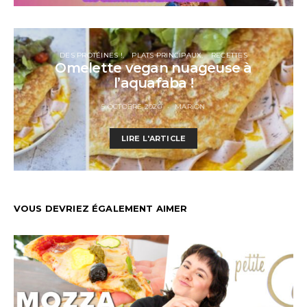
DES PROTÉINES !
PLATS PRINCIPAUX
RECETTES
Omelette vegan nuageuse à
l’aquafaba !
5 OCTOBRE 2020
MARION
LIRE L'ARTICLE
VOUS DEVRIEZ ÉGALEMENT AIMER