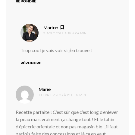
RÉPONDRE
dit :
Marion
9 AOÛT 2022 À 18 H 04 MIN
Trop cool je vais voir si j’en trouve !
RÉPONDRE
dit :
Marie
1 FÉVRIER 2023 À 19 H 07 MIN
Recette parfaite ! C’est sûr que c’est long d’enlever
la peau mais vraiment ça change tout ! Et le tahin
d’épicerie orientale et non pas magasin bio…il faut
parfois faire des concessions et là ça en vaut