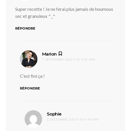
Super recette ! Je ne ferai plus jamais de houmous
sec et granuleux ^_^
RÉPONDRE
dit :
Marion
7 SEPTEMBRE 2020 À 20 H 52 MIN
C’est fini ça !
RÉPONDRE
dit :
Sophie
2 DÉCEMBRE 2023 À 20 H 20 MIN