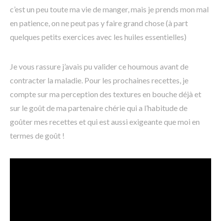
c’est un peu toute ma vie de manger, mais je prends mon mal
en patience, on ne peut pas y faire grand chose (à part
quelques petits exercices avec les huiles essentielles)
Je vous rassure j’avais pu valider ce houmous avant de
contracter la maladie. Pour les prochaines recettes, je
compte sur ma perception des textures en bouche déjà et
sur le goût de ma partenaire chérie qui a l’habitude de
goûter mes recettes et qui est aussi exigeante que moi en
termes de goût !