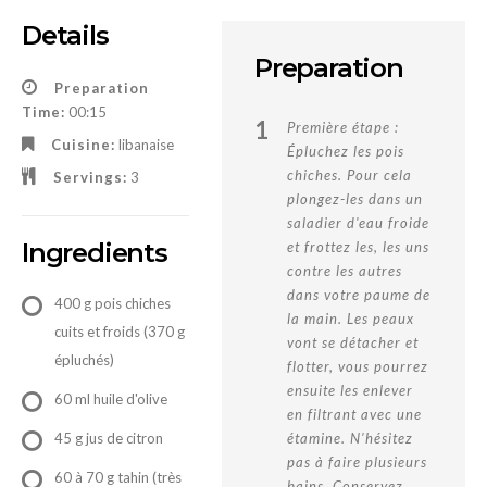
Details
Preparation
Preparation
Time:
00:15
1
Première étape :
Cuisine:
libanaise
Épluchez les pois
chiches. Pour cela
Servings:
3
plongez-les dans un
saladier d'eau froide
Ingredients
et frottez les, les uns
contre les autres
dans votre paume de
400 g pois chiches
la main. Les peaux
cuits et froids (370 g
vont se détacher et
épluchés)
flotter, vous pourrez
ensuite les enlever
60 ml huile d'olive
en filtrant avec une
45 g jus de citron
étamine. N'hésitez
pas à faire plusieurs
60 à 70 g tahin (très
bains. Conservez