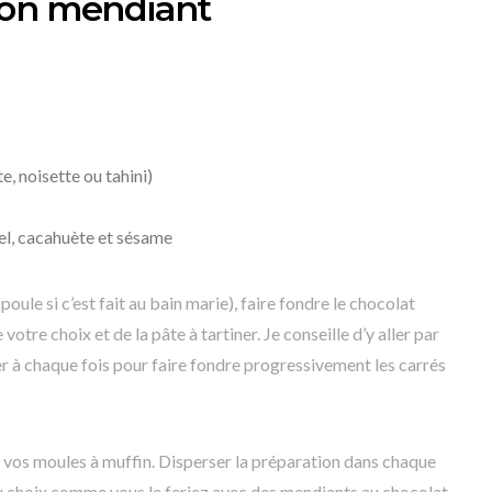
çon mendiant
, noisette ou tahini)
sel, cacahuète et sésame
poule si c’est fait au bain marie), faire fondre le chocolat
votre choix et de la pâte à tartiner. Je conseille d’y aller par
 à chaque fois pour faire fondre progressivement les carrés
 vos moules à muffin. Disperser la préparation dans chaque
u choix comme vous le feriez avec des mendiants au chocolat.