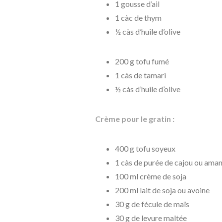
1 gousse d’ail
1 càc de thym
½ càs d’huile d’olive
200 g tofu fumé
1 càs de tamari
½ càs d’huile d’olive
Crème pour le gratin :
400 g tofu soyeux
1 càs de purée de cajou ou ama
100 ml crème de soja
200 ml lait de soja ou avoine
30 g de fécule de maïs
30 g de levure maltée