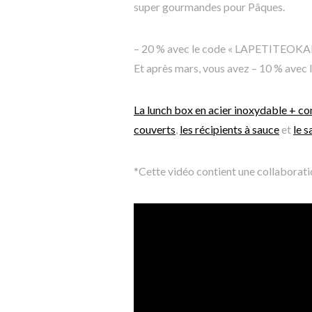
super gourmandes pour Pâques.
– 20 % avec le code « LAPETITEOK
Et après mars, vous avez – 10 % ave
La lunch box en acier inoxydable + c
couverts
,
les récipients à sauce
et
le 
*Cette vidéo contient une collabora