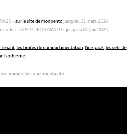
ARA20 »
sur le site de monbento
jusqu’au 31 mars 2024
c le code « LAPETITEOKARA10 » jusqu’au 30 juin 2024.
ontenant
,
les boites de compartimentation
,
l’ice pack
,
les sets de
sac isotherme
.
tion commerciale pour monbento