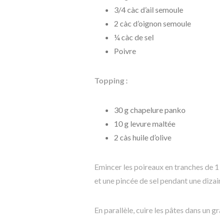
3/4 càc d’ail semoule
2 càc d’oignon semoule
¼ càc de sel
Poivre
Topping :
30 g chapelure panko
10 g levure maltée
2 càs huile d’olive
Emincer les poireaux en tranches de 1 c
et une pincée de sel pendant une diza
En parallèle, cuire les pâtes dans un g