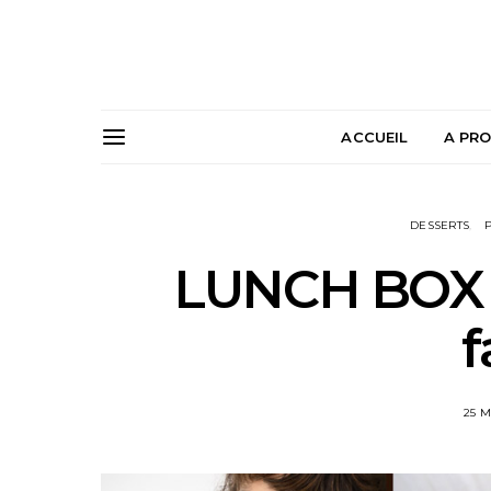
ACCUEIL
A PR
DESSERTS
P
LUNCH BOX |
f
25 M