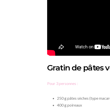
Gratin de pâtes 
Pour 3 personnes :
250 g pâtes sèches (type macar
400 g poireaux