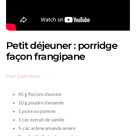
Petit déjeuner : porridge
façon frangipane
Pour 1 personne
45 g flocons d’avoine
10 g poudre d’amande
1 poire ou pomme
1 càc extrait de vanille
½ càc arôme amande amère