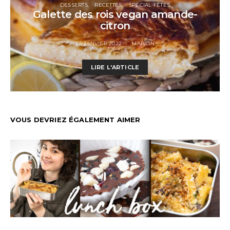
DESSERTS
RECETTES
SPÉCIAL FÊTES
Galette des rois vegan amande-
citron
24 JANVIER 2022
MARION
LIRE L'ARTICLE
VOUS DEVRIEZ ÉGALEMENT AIMER