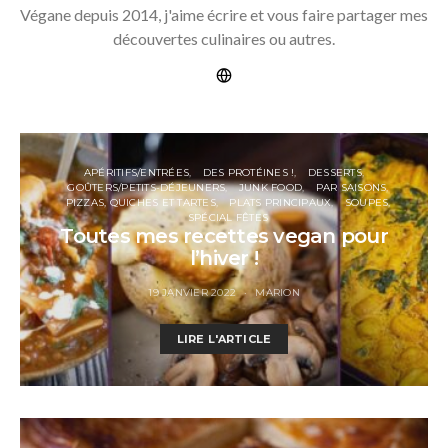
Végane depuis 2014, j'aime écrire et vous faire partager mes
découvertes culinaires ou autres.
APÉRITIFS/ENTRÉES
DES PROTÉINES !
DESSERTS
GOÛTERS/PETITS-DÉJEUNERS
JUNK FOOD
PAR SAISONS
PIZZAS, QUICHES ET TARTES
PLATS PRINCIPAUX
SOUPES
SPÉCIAL FÊTES
Toutes mes recettes vegan pour
l’hiver !
19 JANVIER 2022
MARION
LIRE L'ARTICLE