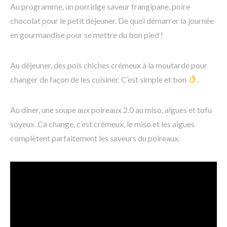
Au programme, un porridge saveur frangipane, poire
chocolat pour le petit déjeuner. De quoi démarrer la journée
en gourmandise pour se mettre du bon pied !
Au déjeuner, des pois chiches crémeux à la moutarde pour
changer de façon de les cuisiner. C’est simple et bon
.
Au dîner, une soupe aux poireaux 2.0 au miso, algues et tofu
soyeux. Ca change, c’est crémeux, le miso et les algues
complètent parfaitement les saveurs du poireaux.