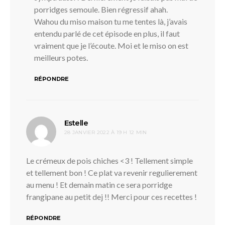
porridges semoule. Bien régressif ahah.
Wahou du miso maison tu me tentes là, j’avais
entendu parlé de cet épisode en plus, il faut
vraiment que je l’écoute. Moi et le miso on est
meilleurs potes.
RÉPONDRE
dit :
Estelle
28 JANVIER 2022 À 19 H 12 MIN
Le crémeux de pois chiches <3 ! Tellement simple
et tellement bon ! Ce plat va revenir regulierement
au menu ! Et demain matin ce sera porridge
frangipane au petit dej !! Merci pour ces recettes !
RÉPONDRE