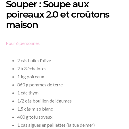
Souper : Soupe aux
poireaux 2.0 et croûtons
maison
Pour 6 personnes
2 càs huile d’olive
2 à 3 échalotes
1 kg poireaux
860 g pommes de terre
1 càc thym
1/2 càs bouillon de légumes
1,5 càs miso blanc
400 g tofu soyeux
1 càs algues en paillettes (laitue de mer)