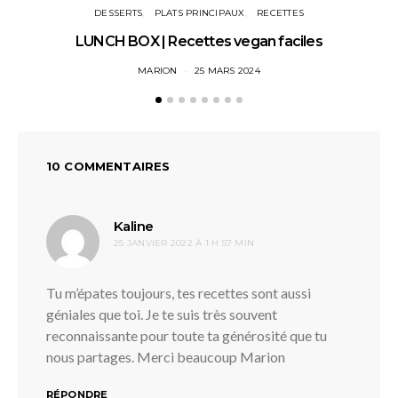
DESSERTS
PLATS PRINCIPAUX
RECETTES
LUNCH BOX | Recettes vegan faciles
U
MARION
25 MARS 2024
10 COMMENTAIRES
dit :
Kaline
25 JANVIER 2022 À 1 H 57 MIN
Tu m’épates toujours, tes recettes sont aussi
géniales que toi. Je te suis très souvent
reconnaissante pour toute ta générosité que tu
nous partages. Merci beaucoup Marion
RÉPONDRE