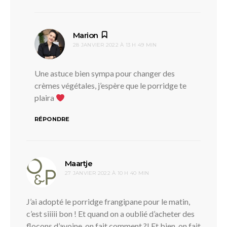
dit :
Marion
28 JANVIER 2022 À 13 H 49 MIN
Une astuce bien sympa pour changer des
crèmes végétales, j’espère que le porridge te
plaira
RÉPONDRE
dit :
Maartje
27 JANVIER 2022 À 10 H 40 MIN
J’ai adopté le porridge frangipane pour le matin,
c’est siiiii bon ! Et quand on a oublié d’acheter des
flocons d’avoine, on fait comment ?! Et bien, on fait