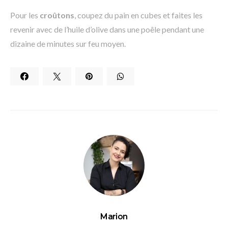
Pour les
croûtons
, coupez du pain en cubes et faites les
revenir avec de l’huile d’olive dans une poêle pendant une
dizaine de minutes sur feu moyen.
Marion