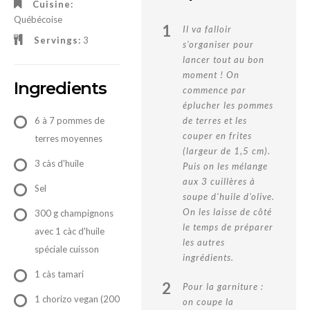
Cuisine:
Québécoise
1
Il va falloir
Servings:
3
s'organiser pour
lancer tout au bon
moment ! On
Ingredients
commence par
éplucher les pommes
6 à 7 pommes de
de terres et les
couper en frites
terres moyennes
(largeur de 1,5 cm).
3 càs d'huile
Puis on les mélange
aux 3 cuillères à
Sel
soupe d'huile d'olive.
On les laisse de côté
300 g champignons
le temps de préparer
avec 1 càc d'huile
les autres
spéciale cuisson
ingrédients.
1 càs tamari
2
Pour la garniture :
1 chorizo vegan (200
on coupe la