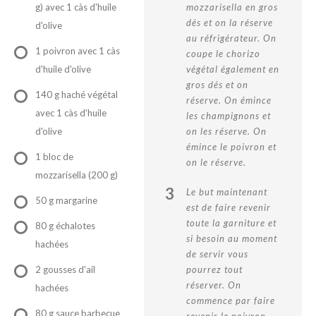
g) avec 1 càs d'huile
mozzarisella en gros
dés et on la réserve
d'olive
au réfrigérateur. On
1 poivron avec 1 càs
coupe le chorizo
d'huile d'olive
végétal également en
gros dés et on
140 g haché végétal
réserve. On émince
avec 1 càs d'huile
les champignons et
d'olive
on les réserve. On
émince le poivron et
1 bloc de
on le réserve.
mozzarisella (200 g)
3
Le but maintenant
50 g margarine
est de faire revenir
toute la garniture et
80 g échalotes
si besoin au moment
hachées
de servir vous
2 gousses d'ail
pourrez tout
réserver. On
hachées
commence par faire
80 g sauce barbecue
revenir le poivron