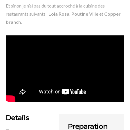
Et sinon je n’ai pas du tout accroché à la cuisine des
restaurants suivants :
Lola Rosa, Poutine Ville
et
Copper
branch
.
Details
Preparation