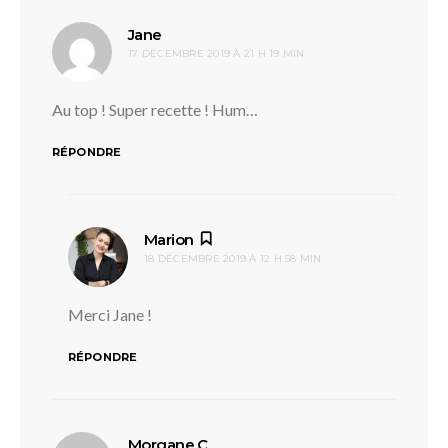
dit :
Jane
17 DÉCEMBRE 2019 À 21 H 19 MIN
Au top ! Super recette ! Hum…
RÉPONDRE
dit :
Marion
18 DÉCEMBRE 2019 À 12 H 58 MIN
Merci Jane !
RÉPONDRE
dit :
Morgane.C