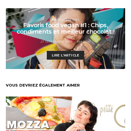
PRODUITS TESTÉS
Favoris food vegan #1 : Chips,
condiments et meilleur chocolat !
27 SEPTEMBRE 2019
MARION
LIRE L'ARTICLE
VOUS DEVRIEZ ÉGALEMENT AIMER