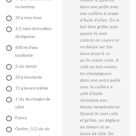
ou ketchup
dans une poêle avec
une cuillère à soupe
30 g miso brun
d'huile d'olive. On le
fait bien griller puis
1/2 cube de bouillon
quand ils sont
de légumes
colorés on couvre et
on baisse sur feu
600 ml d'eau
doux jusqu'à ce
bouillante
qu'ils soient cuits. A
2 càs tamari
côté on fait revenir
les champignons
20 g moutarde
dans une autre poêle
avec la cuillère à
15 g levure maltée
café d'huile
1 càc de vinaigre de
résistante aux
cidre
hautes températures.
Quand ils sont cuits
Poivre
et grillés, on déglace
au tamari et on
Option : 1/2 càc de
laisse de côté. De