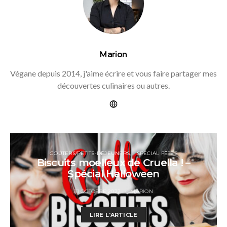
Marion
Végane depuis 2014, j'aime écrire et vous faire partager mes
découvertes culinaires ou autres.
GOÛTERS/PETITS-DÉJEUNERS
SPÉCIAL FÊTES
Biscuits moelleux de Cruella ! –
Spécial Halloween
31 OCTOBRE 2022
MARION
LIRE L'ARTICLE