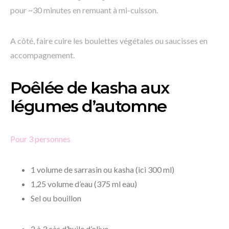
pour ~30 minutes en remuant à mi-cuisson.
A côté, faire cuire les boulettes végétales ou saucisses en
accompagnement.
Poêlée de kasha aux
légumes d’automne
Pour 3 personnes
1 volume de sarrasin ou kasha (ici 300 ml)
1,25 volume d’eau (375 ml eau)
Sel ou bouillon
2 à 3 càs d’huile d’olive