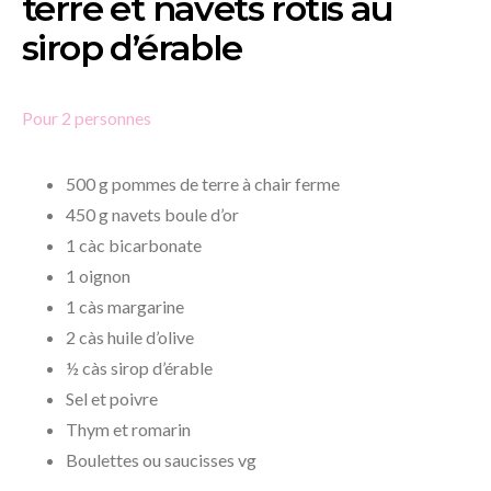
terre et navets rôtis au
sirop d’érable
Pour 2 personnes
500 g pommes de terre à chair ferme
450 g navets boule d’or
1 càc bicarbonate
1 oignon
1 càs margarine
2 càs huile d’olive
½ càs sirop d’érable
Sel et poivre
Thym et romarin
Boulettes ou saucisses vg