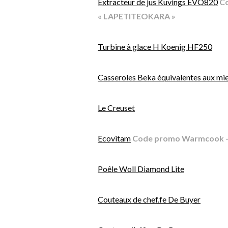
Extracteur de jus Kuvings EVO820
Co
« LAPETITEOKARA »
Turbine à glace H Koenig HF250
Casseroles Beka équivalentes aux mi
Le Creuset
Ecovitam
Code promo Warmcook -1
Poêle Woll Diamond Lite
Couteaux de chef.fe De Buyer