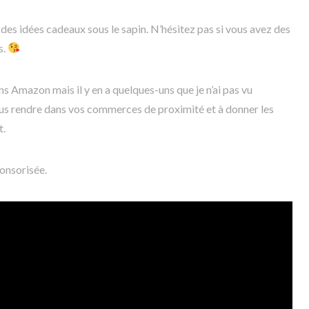
 des idées cadeaux sous le sapin. N’hésitez pas si vous avez des
s.
ns Amazon mais il y en a quelques-uns que je n’ai pas vu
vous rendre dans vos commerces de proximité et à donner les
t.
ponsorisée.