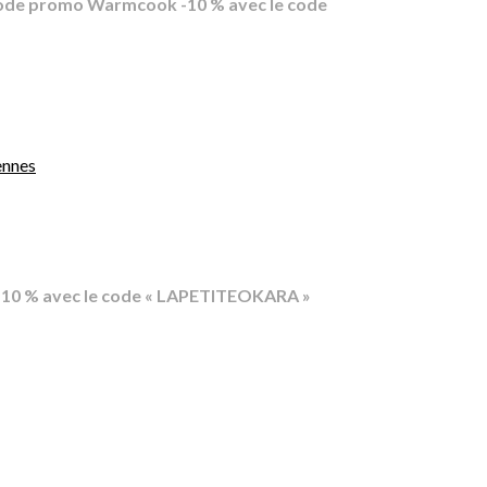
de promo Warmcook -10 % avec le code
ennes
0 % avec le code « LAPETITEOKARA »