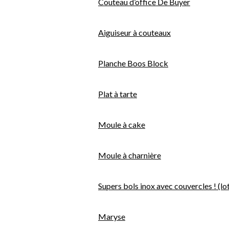
Couteau d’office De Buyer
Aiguiseur à couteaux
Planche Boos Block
Plat à tarte
Moule à cake
Moule à charnière
Supers bols inox avec couvercles ! (lot
Maryse