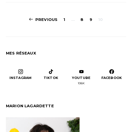
Pagination
PREVIOUS
1
…
8
9
10
des
publications
MES RÉSEAUX
INSTAGRAM
TIKTOK
YOUTUBE
FACEBOOK
106K
MARION LAGARDETTE