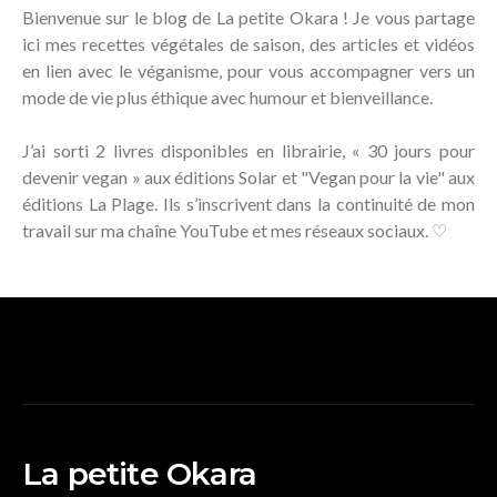
Bienvenue sur le blog de La petite Okara ! Je vous partage
ici mes recettes végétales de saison, des articles et vidéos
en lien avec le véganisme, pour vous accompagner vers un
mode de vie plus éthique avec humour et bienveillance.
J’ai sorti 2 livres disponibles en librairie, « 30 jours pour
devenir vegan » aux éditions Solar et "Vegan pour la vie" aux
éditions La Plage. Ils s’inscrivent dans la continuité de mon
travail sur ma chaîne YouTube et mes réseaux sociaux. ♡
La petite Okara