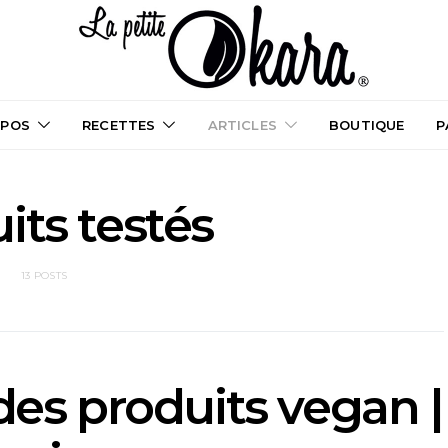
OPOS
RECETTES
ARTICLES
BOUTIQUE
P
its testés
13 POSTS
es produits vegan |