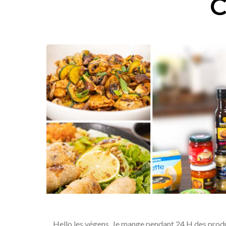
C
Hello les végens, Je mange pendant 24 H des produi