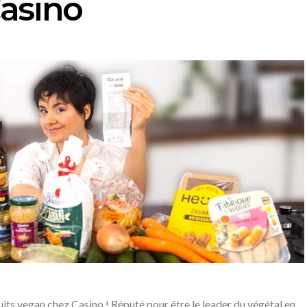
asino
ts vegan chez Casino ! Réputé pour être le leader du végétal en