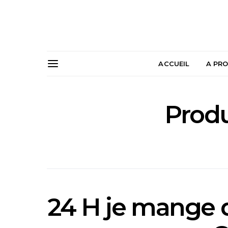
ACCUEIL
A PR
Produ
24 H je mange d