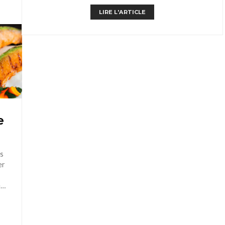
LIRE L'ARTICLE
e
is
er
e…