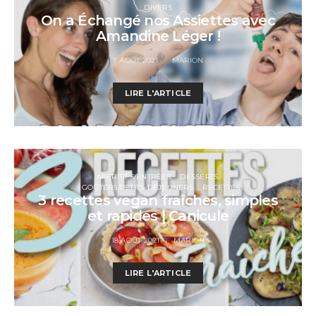
DIVERS
On a Échangé nos Assiettes avec
Amandine Léger !
7 AOÛT 2021
MARION
LIRE L'ARTICLE
APÉRITIFS/ENTRÉES
DESSERTS
GOÛTERS/PETITS-DÉJEUNERS
RECETTES
3 recettes vegan fraîches, simples
et rapides | Canicule
18 AOÛT 2021
MARION
LIRE L'ARTICLE