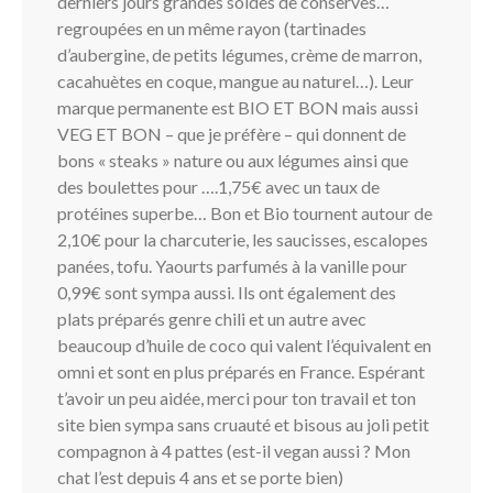
derniers jours grandes soldes de conserves…
regroupées en un même rayon (tartinades
d’aubergine, de petits légumes, crème de marron,
cacahuètes en coque, mangue au naturel…). Leur
marque permanente est BIO ET BON mais aussi
VEG ET BON – que je préfère – qui donnent de
bons « steaks » nature ou aux légumes ainsi que
des boulettes pour ….1,75€ avec un taux de
protéines superbe… Bon et Bio tournent autour de
2,10€ pour la charcuterie, les saucisses, escalopes
panées, tofu. Yaourts parfumés à la vanille pour
0,99€ sont sympa aussi. Ils ont également des
plats préparés genre chili et un autre avec
beaucoup d’huile de coco qui valent l’équivalent en
omni et sont en plus préparés en France. Espérant
t’avoir un peu aidée, merci pour ton travail et ton
site bien sympa sans cruauté et bisous au joli petit
compagnon à 4 pattes (est-il vegan aussi ? Mon
chat l’est depuis 4 ans et se porte bien)