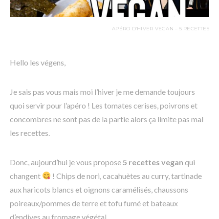
APÉRO D’HIVER VEGAN – 5 RECETTES
Hello les végens,
Je sais pas vous mais moi l’hiver je me demande toujours
quoi servir pour l’apéro ! Les tomates cerises, poivrons et
concombres ne sont pas de la partie alors ça limite pas mal
les recettes.
Donc, aujourd’hui je vous propose
5 recettes vegan
qui
changent
! Chips de nori, cacahuètes au curry, tartinade
aux haricots blancs et oignons caramélisés, chaussons
poireaux/pommes de terre et tofu fumé et bateaux
d’endives au fromage végétal.