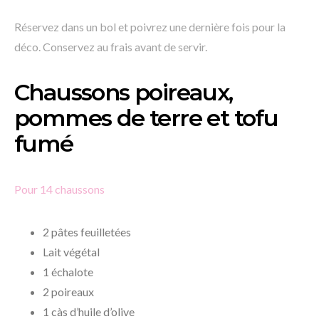
Réservez dans un bol et poivrez une dernière fois pour la
déco. Conservez au frais avant de servir.
Chaussons poireaux,
pommes de terre et tofu
fumé
Pour 14 chaussons
2 pâtes feuilletées
Lait végétal
1 échalote
2 poireaux
1 càs d’huile d’olive