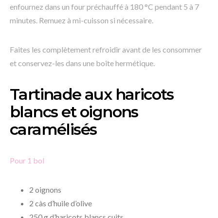
enfournez dans un four préchauffé à 180 °C pendant 5 à 7
minutes. Remuez à mi-cuisson si nécessaire.
Faites les complètement refroidir avant de les consommer
et conservez-les dans une boîte hermétique.
Tartinade aux haricots
blancs et oignons
caramélisés
Pour 1 bol
2 oignons
2 càs d’huile d’olive
250 g d’haricots blancs cuits