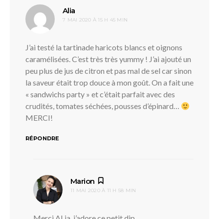
dit :
Alia
7 MAI 2020 À 15 H 45 MIN
J’ai testé la tartinade haricots blancs et oignons
caramélisées. C’est très très yummy ! J’ai ajouté un
peu plus de jus de citron et pas mal de sel car sinon
la saveur était trop douce à mon goût. On a fait une
« sandwichs party » et c’était parfait avec des
crudités, tomates séchées, pousses d’épinard…
MERCI!
RÉPONDRE
dit :
Marion
11 MAI 2020 À 11 H 58 MIN
Merci ALia, j’adore ce petit dip