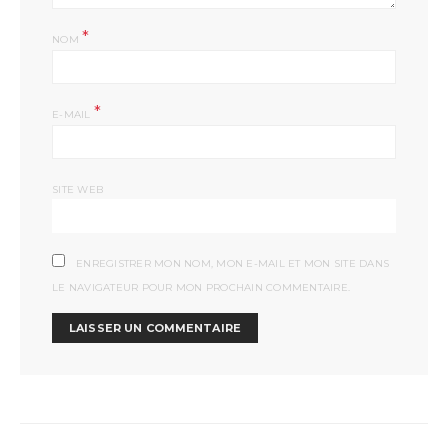
*
NOM
*
E-MAIL
SITE WEB
ENREGISTRER MON NOM, MON E-MAIL ET MON SITE DANS
LE NAVIGATEUR POUR MON PROCHAIN COMMENTAIRE.