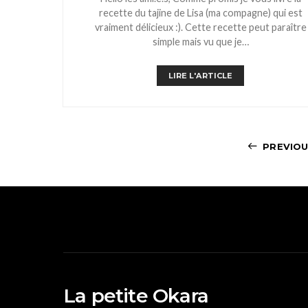
recette du tajine de Lisa (ma compagne) qui est
vraiment délicieux :). Cette recette peut paraître
simple mais vu que je…
LIRE L'ARTICLE
PREVIO
La petite Okara