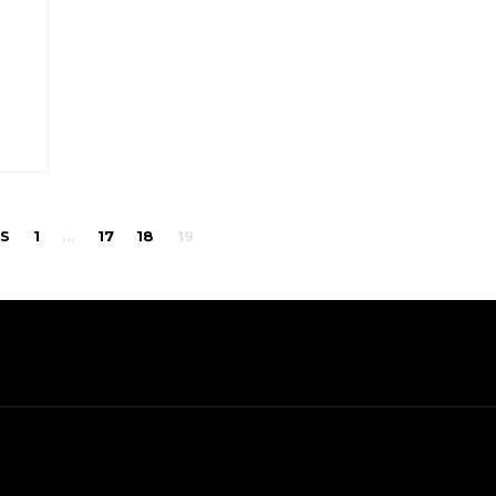
Pagination
US
1
…
17
18
19
des
publications