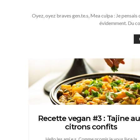
Oyez, oyez braves gen.te.s, Mea culpa : Je pensais q
évidemment. Du co
Recette vegan #3 : Tajine a
citrons confits
Hello les ami.e.s, Comme promis je vous livre la