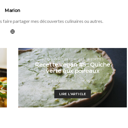
Marion
s faire partager mes découvertes culinaires ou autres.
PIZZAS, QUICHES ET TARTES
RECETTES
Recette vegan #5 : Quiche
verte aux poireaux
8 FÉVRIER 2016
MARION
LIRE L'ARTICLE