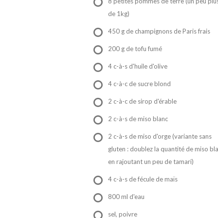
8 petites pommes de terre (un peu plu
de 1kg)
450 g de champignons de Paris frais
200 g de tofu fumé
4 c-à-s d'huile d'olive
4 c-à-c de sucre blond
2 c-à-c de sirop d'érable
2 c-à-s de miso blanc
2 c-à-s de miso d'orge (variante sans
gluten : doublez la quantité de miso bl
en rajoutant un peu de tamari)
4 c-à-s de fécule de maïs
800 ml d'eau
sel, poivre