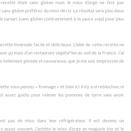
recette était sans gluten mais le miso d’orge ne l’est pas
ans gluten préférez du miso de riz. Le résultat sera plus doux
de tamari (sans gluten contrairement à la sauce soja) pour plus
cette hivernale facile et délicieuse. L’idée de cette recette ne
use :p) mais d’un restaurant végéta*ien au sud de la France. J’ai
so tellement géniale et savoureuse, que je me suis empressée de
tte vous pensez « fromage » et bien ici il n’y a ni reblochon, ni
st assez goûtu pour relever les pommes de terre sans avoir
ont pas de miso dans leur réfrigérateur. Il est devenu un
rs assez souvent. J’achète le miso d’orge en magasin bio et le