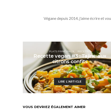
Végane depuis 2014, j'aime écrire et vou
PLATS PRINCIPAUX
RECETTES
Recette vegan #3 : Tajine aux
citrons confits
3 FÉVRIER 2016
MARION
LIRE L'ARTICLE
VOUS DEVRIEZ ÉGALEMENT AIMER