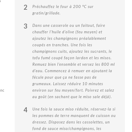
s
2
Préchauffez le four à 200 °C sur
gratin/grillade.
3
Dans une casserole ou un faitout, faire
chauffer l'huile d'olive (feu moyen) et
ajoutez les champignons préalablement
coupés en tranches. Une fois les
champignons cuits, ajoutez les sucrants, le
tofu fumé coupé façon lardon et les misos.
Remuez bien l'ensemble et versez les 800 ml
d'eau. Commencez à remuer en ajoutant la
fécule pour que ça ne fasse pas de
grumeaux. Laissez réduire 10 minutes
anc
environ sur feu moyen/fort. Poivrez et salez
au goût (en sachant que le miso sale déjà).
4
Une fois la sauce miso réduite, réservez-la si
les pommes de terre manquent de cuisson ou
dressez. Disposez dans les cassolettes, un
fond de sauce miso/champignons, les