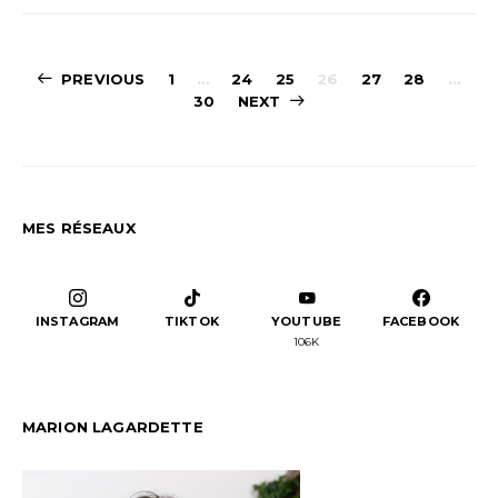
Pagination
PREVIOUS
1
…
24
25
26
27
28
…
30
NEXT
des
publications
MES RÉSEAUX
INSTAGRAM
TIKTOK
YOUTUBE
FACEBOOK
106K
MARION LAGARDETTE