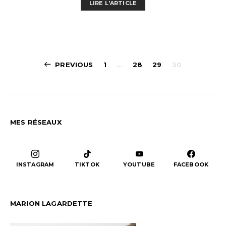
LIRE L'ARTICLE
Pagination
PREVIOUS
1
…
28
29
30
des
publications
MES RÉSEAUX
INSTAGRAM
TIKTOK
YOUTUBE
FACEBOOK
MARION LAGARDETTE