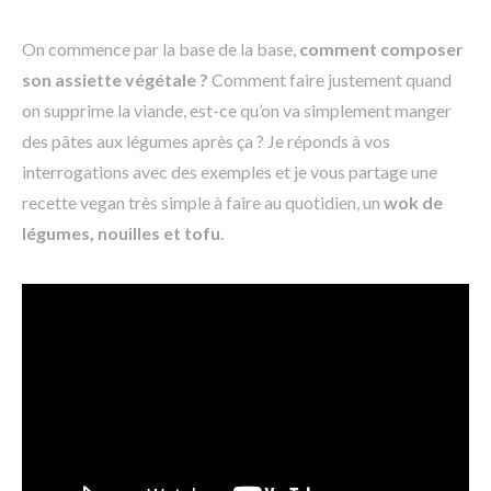
On commence par la base de la base,
comment composer
son assiette végétale ?
Comment faire justement quand
on supprime la viande, est-ce qu’on va simplement manger
des pâtes aux légumes après ça ? Je réponds à vos
interrogations avec des exemples et je vous partage une
recette vegan très simple à faire au quotidien, un
wok de
légumes, nouilles et tofu
.