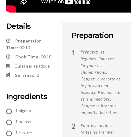
Details
Preparation
Preparation
Time:
00:10
1
Préparez les
Cook Time:
00:10
légumes. Emincez
l'oignon les
Cuisine:
asiatique
champignons.
Servings:
2
Coupez la carotte et
le poireaux en
biseaux. Hachez l'ail
Ingredients
et le gingembre.
Coupez le brocolis
1 oignon
en petits fleurettes.
1 poireau
2
Pour les nouilles,
faites les tremper
1 carotte