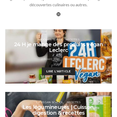
découvertes culinaires ou autres.
PRODUITS TESTÉS
RECETTES
24 H je mange des produits vegan
Leclerc
21 MARS 2022
MARION
LIRE L'ARTICLE
LA VEGAN SCHOOL
RECETTES
Les légumineuses | Cuisson,
digestion & recettes