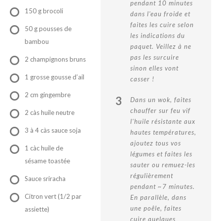
pendant 10 minutes
150 g brocoli
dans l'eau froide et
faites les cuire selon
50 g pousses de
les indications du
bambou
paquet. Veillez à ne
pas les surcuire
2 champignons bruns
sinon elles vont
1 grosse gousse d’ail
casser !
2 cm gingembre
3
Dans un wok, faites
chauffer sur feu vif
2 càs huile neutre
l'huile résistante aux
3 à 4 càs sauce soja
hautes températures,
ajoutez tous vos
1 càc huile de
légumes et faites les
sésame toastée
sauter ou remuez-les
régulièrement
Sauce sriracha
pendant ~7 minutes.
Citron vert (1/2 par
En parallèle, dans
une poêle, faites
assiette)
cuire quelques