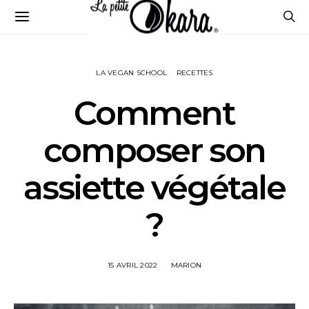
LA VEGAN SCHOOL
RECETTES
Comment
composer son
assiette végétale
?
15 AVRIL 2022
MARION