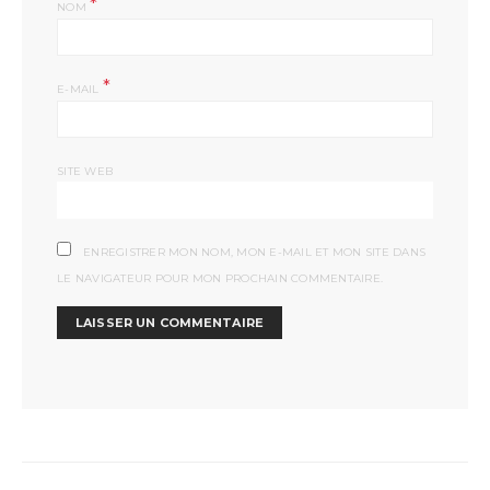
*
NOM
*
E-MAIL
SITE WEB
ENREGISTRER MON NOM, MON E-MAIL ET MON SITE DANS
LE NAVIGATEUR POUR MON PROCHAIN COMMENTAIRE.