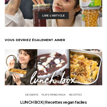
15 AVRIL 2022
MARION
LIRE L'ARTICLE
VOUS DEVRIEZ ÉGALEMENT AIMER
DESSERTS
PLATS PRINCIPAUX
RECETTES
LUNCH BOX | Recettes vegan faciles
U