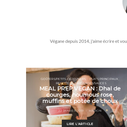
Végane depuis 2014, j'aime écrire et vou
GOÛTERS/PETITS-DÉJEUNERS
PLATS PRINCIPAUX
RECETTES
TARTINADES/SAUCES
MEAL PREP VEGAN : Dhal de
courges, houmous rose,
muffins et potée de choux
22 JANVIER 2019
MARION
LIRE L'ARTICLE