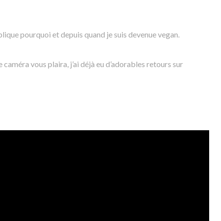
plique pourquoi et depuis quand je suis devenue vegan.
 caméra vous plaira, j’ai déjà eu d’adorables retours sur