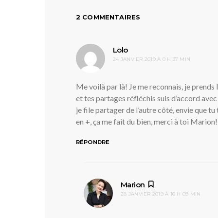
2 COMMENTAIRES
dit :
Lolo
24 JANVIER 2019 À 0 H 37 MIN
Me voilà par là! Je me reconnais, je prends 
et tes partages réfléchis suis d’accord a
je file partager de l’autre côté, envie que
en +, ça me fait du bien, merci à toi Mario
RÉPONDRE
dit :
Marion
28 JANVIER 2019 À 16 H 09 MIN