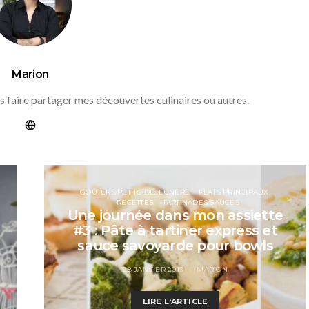
Marion
s faire partager mes découvertes culinaires ou autres.
GOÛTERS/PETITS-DÉJEUNERS
PLATS PRINCIPAUX
RECETTES
TARTINADES/SAUCES
Une journée dans mon assiette
#3 : Pâte à tartiner express et
sauce savoyarde pour bowls
28 JANVIER 2019
MARION
LIRE L'ARTICLE