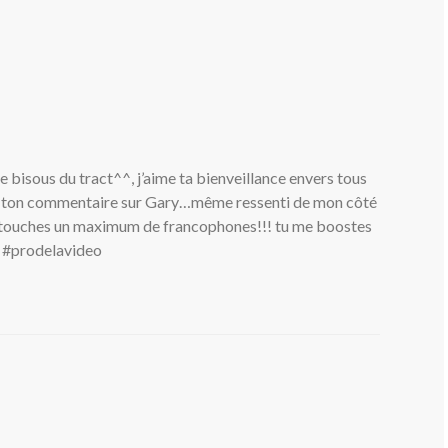
le bisous du tract^^, j’aime ta bienveillance envers tous
vec ton commentaire sur Gary…même ressenti de mon côté
 tu touches un maximum de francophones!!! tu me boostes
n! #prodelavideo