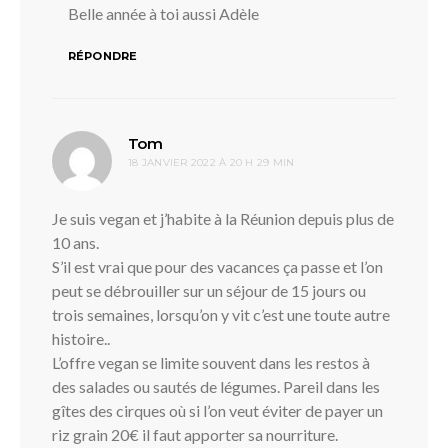
Belle année à toi aussi Adèle
RÉPONDRE
dit :
Tom
18 JANVIER 2022 À 20 H 29 MIN
Je suis vegan et j’habite à la Réunion depuis plus de
10 ans.
S’il est vrai que pour des vacances ça passe et l’on
peut se débrouiller sur un séjour de 15 jours ou
trois semaines, lorsqu’on y vit c’est une toute autre
histoire..
L’offre vegan se limite souvent dans les restos à
des salades ou sautés de légumes. Pareil dans les
gîtes des cirques où si l’on veut éviter de payer un
riz grain 20€ il faut apporter sa nourriture.