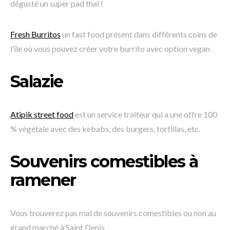
dégusté un super pad thaï !
Fresh Burri
tos
un fast food présent dans différents coins de
l’île où vous pouvez créer votre burrito avec option vegan
Salazie
Atipik street food
est un service traiteur qui a une offre 100
% végétale avec des kebabs, des burgers, tortillas, etc.
Souvenirs comestibles à
ramener
Vous trouverez pas mal de souvenirs comestibles ou non au
grand marché à Saint Denis