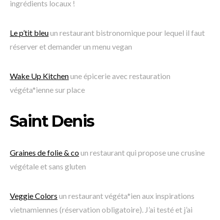
ingrédients locaux !
Le p’tit bleu
un restaurant bistronomique pour lequel il faut
réserver et demander un menu vegan
Wake Up Kitchen
une épicerie avec restauration
végéta*ienne sur place
Saint Denis
Graines de folie & co
un restaurant qui propose une crusine
végétale et sans gluten
Veggie Colors
un restaurant végéta*ien aux inspirations
vietnamiennes (réservation obligatoire). J’ai testé et j’ai