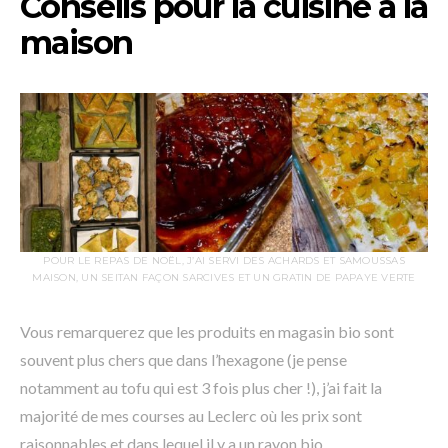
Conseils pour la cuisine à la
maison
POUR LE REPAS DE NOËL, J’AI SERVI DES ACHARDS ET SAMOUSSAS
MAISON, UN SEITAN FAÇON SARCIVES ET UN GRATIN DE PAPAYE VERTE
Vous remarquerez que les produits en magasin bio sont
souvent plus chers que dans l’hexagone (je pense
notamment au tofu qui est 3 fois plus cher !), j’ai fait la
majorité de mes courses au Leclerc où les prix sont
raisonnables et dans lequel il y a un rayon bio.