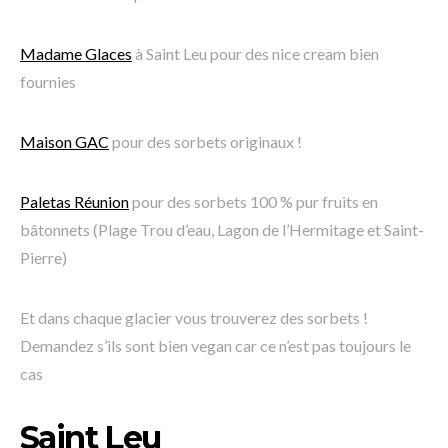
Madame Glaces
à Saint Leu pour des nice cream bien
fournies
Maison GAC
pour des sorbets originaux !
Paletas Réunion
pour des sorbets 100 % pur fruits en
bâtonnets (Plage Trou d’eau, Lagon de l’Hermitage et Saint-
Pierre)
Et dans chaque glacier vous trouverez des sorbets !
Demandez s’ils sont bien vegan car ce n’est pas toujours le
cas
Saint Leu