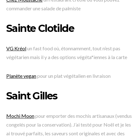
commander une salade de palmiste
Sainte Clotilde
VG Kréol
un fast food où, étonnamment, tout n’est pas
végétarien mais il y a des options végéta*iennes à la carte
Planète vegan
pour un plat végétalien en livraison
Saint Gilles
Mochi Moon
pour emporter des mochis artisanaux (vendus
congelés pour la conservation). J’ai testé pour Noël et je les
ai trouvé parfaits, les saveurs sont originales et avec des