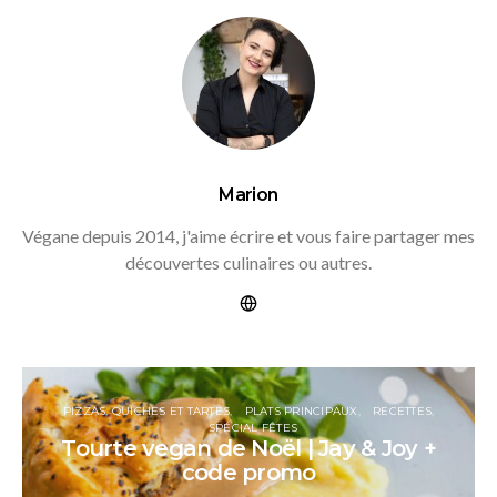
Marion
Végane depuis 2014, j'aime écrire et vous faire partager mes
découvertes culinaires ou autres.
PIZZAS, QUICHES ET TARTES
PLATS PRINCIPAUX
RECETTES
SPÉCIAL FÊTES
Tourte vegan de Noël | Jay & Joy +
code promo