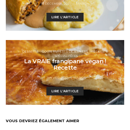
10 DÉCEMBRE 2021
MARION
LIRE L'ARTICLE
DESSERTS
GOÛTERS/PETITS-DÉJEUNERS
RECETTES
SPÉCIAL FÊTES
La VRAIE frangipane vegan !
Recette
7 JANVIER 2022
MARION
LIRE L'ARTICLE
VOUS DEVRIEZ ÉGALEMENT AIMER