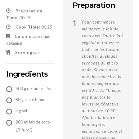
Preparation
Preparation
Time:
00:45
1
Pour commencer,
Cook Time:
00:25
mélangez le lait de
coco avec l'autre lait
Cuisine:
classique
végétal et faites-les
véganisé
tiédir en les faisant
Servings:
5
chauffer quelques
secondes au micro-
onde. Si vous avez
Ingredients
une thermomètre, la
bonne température
500 g de farine T55
est 30 à 35 °C mais
pas plus car la
80 g sucre blond
levure se désactive
4 g sel
au bout de 40 °C.
Ajoutez la levure
200 ml lait de coco
boulangère,
17 % MG
mélangez un coup et
laissez poser une