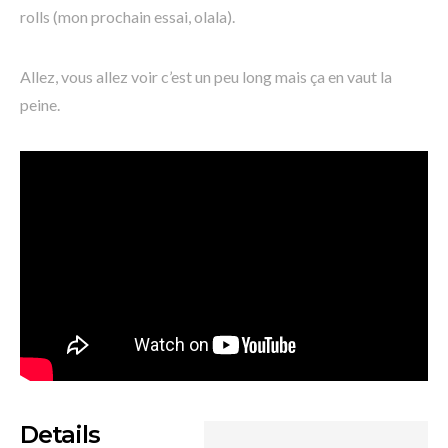
rolls (mon prochain essai, olala).
Allez, vous allez voir c’est un peu long mais ça en vaut la
peine.
Details