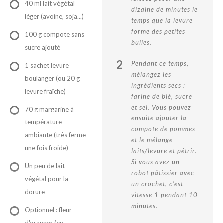
40 ml lait végétal
dizaine de minutes le
léger (avoine, soja...)
temps que la levure
forme des petites
100 g compote sans
bulles.
sucre ajouté
2
Pendant ce temps,
1 sachet levure
mélangez les
boulanger (ou 20 g
ingrédients secs :
levure fraîche)
farine de blé, sucre
et sel. Vous pouvez
70 g margarine à
ensuite ajouter la
température
compote de pommes
ambiante (très ferme
et le mélange
une fois froide)
laits/levure et pétrir.
Si vous avez un
Un peu de lait
robot pâtissier avec
végétal pour la
un crochet, c'est
dorure
vitesse 1 pendant 10
minutes.
Optionnel : fleur
d'oranger (en