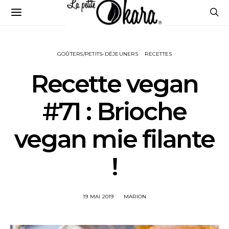
GOÛTERS/PETITS-DÉJEUNERS
RECETTES
Recette vegan
#71 : Brioche
vegan mie filante
!
19 MAI 2019
MARION