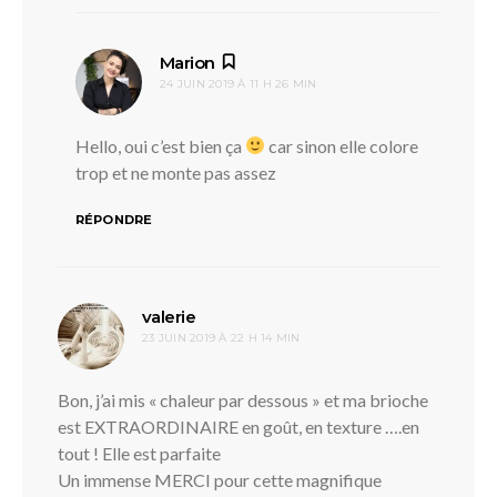
dit :
Marion
24 JUIN 2019 À 11 H 26 MIN
Hello, oui c’est bien ça
car sinon elle colore
trop et ne monte pas assez
RÉPONDRE
dit :
valerie
23 JUIN 2019 À 22 H 14 MIN
Bon, j’ai mis « chaleur par dessous » et ma brioche
est EXTRAORDINAIRE en goût, en texture ….en
tout ! Elle est parfaite
Un immense MERCI pour cette magnifique