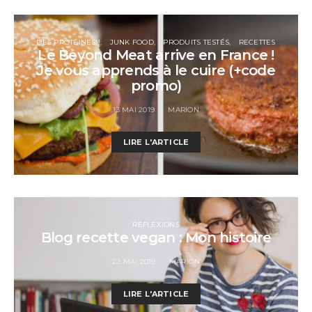
DES PROTÉINES !
JUNK FOOD
PRODUITS TESTÉS
RECETTES
Le Beyond Meat arrive en France !
Je vous apprends à le cuire (+code
promo)
13 MAI 2019
MARION
LIRE L'ARTICLE
RÉFLEXIONS
Blog recette vegan : Mon histoire
22 MAI 2019
MARION
LIRE L'ARTICLE