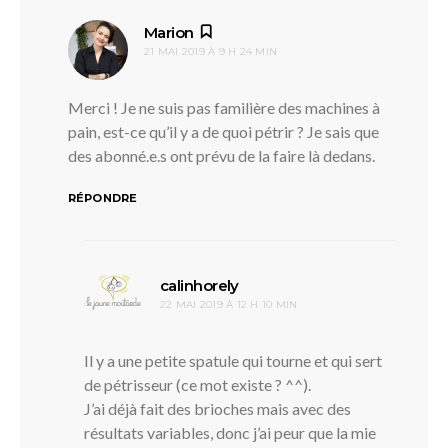
dit :
Marion
21 MAI 2019 À 9 H 24 MIN
Merci ! Je ne suis pas familière des machines à
pain, est-ce qu’il y a de quoi pétrir ? Je sais que
des abonné.e.s ont prévu de la faire là dedans.
RÉPONDRE
dit :
calinhorely
22 MAI 2019 À 12 H 10 MIN
Il y a une petite spatule qui tourne et qui sert
de pétrisseur (ce mot existe ? ^^).
J’ai déjà fait des brioches mais avec des
résultats variables, donc j’ai peur que la mie