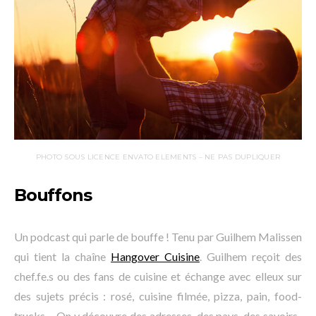
PHOTO SOUS LICENCE ENVATO ELEMENTS – NE PAS DUPLIQUER
Bouffons
Un podcast qui parle de bouffe ! Tenu par Guilhem Malissen
qui tient la chaîne
Hangover Cuisine
. Guilhem reçoit des
chef.fe.s ou des fans de cuisine et échange avec elleux sur
des sujets précis : rosé, cuisine filmée, pizza, pain, food-
trucks… On y découvre des adresses, des pays, des savoirs-