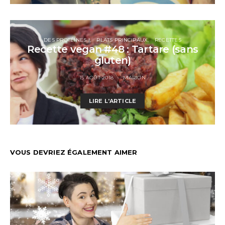
DES PROTÉINES !
PLATS PRINCIPAUX
RECETTES
Recette vegan #48 : Tartare (sans
gluten)
15 AOÛT 2018
MARION
LIRE L'ARTICLE
VOUS DEVRIEZ ÉGALEMENT AIMER