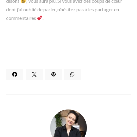
disons
) vous aura plu. Si vous avez des coups de cœur
dont j’ai oublié de parler, n’hésitez pas à les partager en
commentaires
.