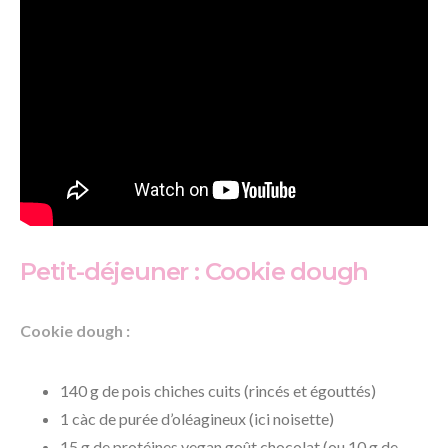
Petit-déjeuner : Cookie dough
Cookie dough :
140 g de pois chiches cuits (rincés et égouttés)
1 càc de purée d’oléagineux (ici noisette)
15 g de protéines vegan goût chocolat (ou 10 g de