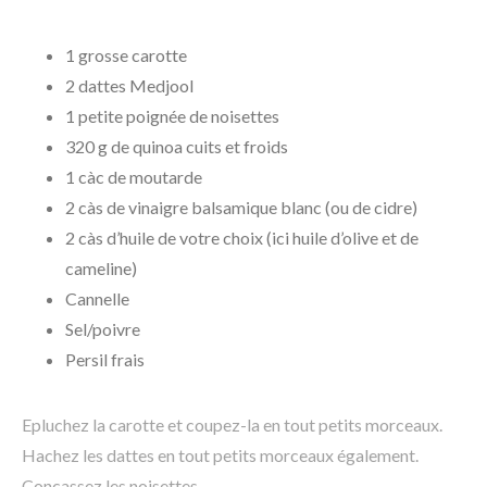
1 grosse carotte
2 dattes Medjool
1 petite poignée de noisettes
320 g de quinoa cuits et froids
1 càc de moutarde
2 càs de vinaigre balsamique blanc (ou de cidre)
2 càs d’huile de votre choix (ici huile d’olive et de
cameline)
Cannelle
Sel/poivre
Persil frais
Epluchez la carotte et coupez-la en tout petits morceaux.
Hachez les dattes en tout petits morceaux également.
Concassez les noisettes.