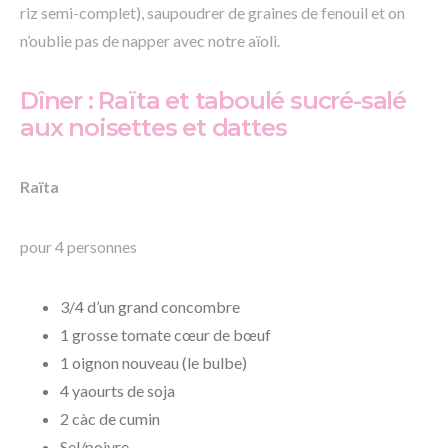
riz semi-complet), saupoudrer de graines de fenouil et on
n’oublie pas de napper avec notre aïoli.
Dîner : Raïta et taboulé sucré-salé
aux noisettes et dattes
Raïta
pour 4 personnes
3/4 d’un grand concombre
1 grosse tomate cœur de bœuf
1 oignon nouveau (le bulbe)
4 yaourts de soja
2 càc de cumin
Sel/poivre